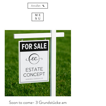
Anrufen
ME
NU
Soon to come- 3 Grundstücke am